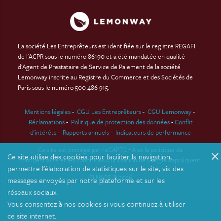
La société Les Entreprêteurs est identifiée sur le registre REGAFI
de l'ACPR sous le numéro 86190 et a été mandatée en qualité
d'Agent de Prestataire de Service de Paiement de la société
Lemonway inscrite au Registre du Commerce et des Sociétés de
Paris sous le numéro 500 486 915.
Mentions légales
-
CGU Les Entreprêteurs
-
CGU Lemonway
-
Réclamations
-
Politique de protection des données
-
Conflit
d'intérêts
-
Rapports annuels
-
Indicateurs de performance
Ce site est protégé par reCAPTCHA et
la politique de
close
Ce site utilise des cookies pour faciliter la navigation,
confidentialité
et
les conditions d'utilisation
de Google s'appliquent.
permettre l’élaboration de statistiques sur le site, via des
SIINAPS © 2026
messages envoyés par notre plateforme et sur les
réseaux sociaux.
Vous consentez à nos cookies si vous continuez à utiliser
ce site internet.