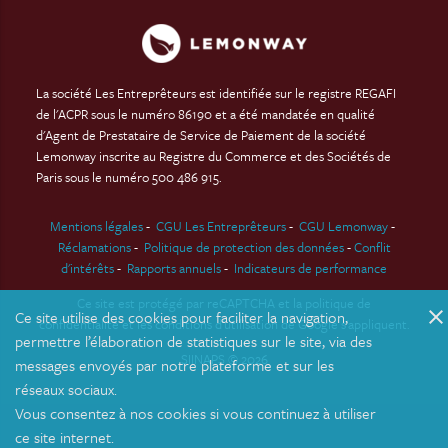
La société Les Entreprêteurs est identifiée sur le registre REGAFI
de l'ACPR sous le numéro 86190 et a été mandatée en qualité
d'Agent de Prestataire de Service de Paiement de la société
Lemonway inscrite au Registre du Commerce et des Sociétés de
Paris sous le numéro 500 486 915.
Mentions légales
-
CGU Les Entreprêteurs
-
CGU Lemonway
-
Réclamations
-
Politique de protection des données
-
Conflit
d'intérêts
-
Rapports annuels
-
Indicateurs de performance
Ce site est protégé par reCAPTCHA et
la politique de
close
Ce site utilise des cookies pour faciliter la navigation,
confidentialité
et
les conditions d'utilisation
de Google s'appliquent.
permettre l’élaboration de statistiques sur le site, via des
SIINAPS © 2026
messages envoyés par notre plateforme et sur les
réseaux sociaux.
Vous consentez à nos cookies si vous continuez à utiliser
ce site internet.